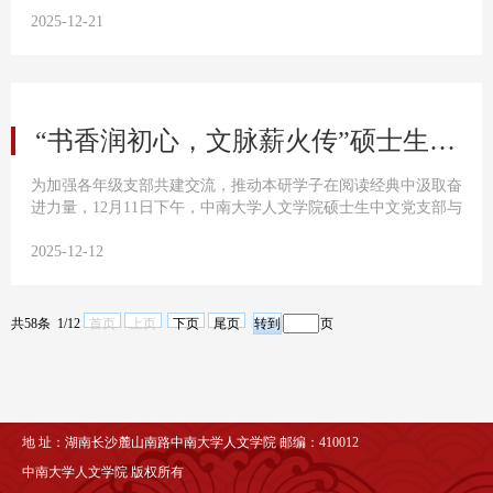
考环境，我院与机电工程学院进行协调，在潇湘校区机电工程学
2025-12-21
院楼为我院考生安排了专属休息室，供考生们在考试间隙休憩调
整，以更饱满的状态迎接每一场考试。同时提供手机保管、热水
供应等服务，全方位解决考生们的应考顾虑。一路相伴，全程护
航考...
“书香润初心，文脉薪火传”硕士生-本科生中文党支部结对共建读书会顺利举行
为加强各年级支部共建交流，推动本研学子在阅读经典中汲取奋
进力量，12月11日下午，中南大学人文学院硕士生中文党支部与
本科生中文党支部于文法楼329会议室联合开展了以“书香润初
心，文脉薪火传”为主题的硕士生-本科生中文党支部结对共建读
2025-12-12
书会，支部党员全体参加。活动由本科生中文党支部书记韩胜杰
主持。活动伊始，韩胜杰老师阐明了本次读书会的目的与意义。
他指出，对于中文学子而言，阅读不仅是拓宽视野的途径，更是
共58条 1/12
首页
上页
下页
尾页
页
夯实...
地 址：湖南长沙麓山南路中南大学人文学院 邮编：410012
中南大学人文学院 版权所有