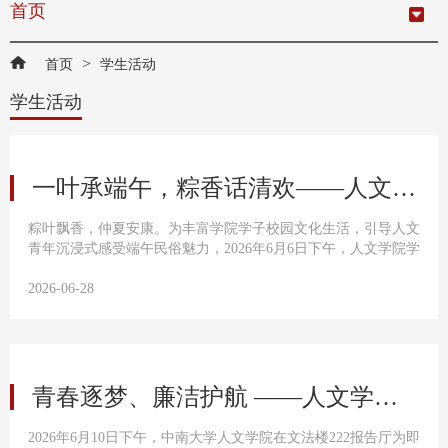
首页
>
首页
学生活动
学生活动
一叶承端午，粽香话清欢——人文学院端午传统文化体验活动顺利举办
粽叶飘香，仲夏安康。为丰富学院学子校园文化生活，引导人文
青年沉浸式感受端午民俗魅力，2026年6月6日下午，人文学院学
生会生活权益部于中南大学麓南校区升华学生公寓27栋楼下开
展“一叶承端午，粽香话清欢”端午节传统文化体验活动，全院同
2026-06-28
学满怀热情踊跃参与，一同在趣味互动与手工创作中邂逅传统之
美。此次活动分为“端午文化互动知识问答”与“粽叶艾草立体花
束制作”两大环节。在第一环节中，现场设置端午文化闯关答题
区...
青春逐梦、廉洁护航 ——人文学院2026届毕业生廉洁教育顺利召开
2026年6月10日下午，中南大学人文学院在文法楼222报告厅为即