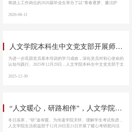
将踏上工作岗位的2026届毕业生举办了以“青春逐梦、廉洁护
航”为主题的廉洁教育课。本次活动旨在引导青年学子树立正确
的价值观，筑牢拒腐防变的思想防线，为职业生涯开好头、起好
2026-06-11
步。课程由人文学院党委副书记刘亚红主讲，2026届全体毕业生
参加。刘亚红从党的六大纪律出发，系统阐述了政治纪律、组织
纪律、廉洁纪律、群众纪律、工作纪律和生活纪律的核心要求。
她指出...
人文学院本科生中文党支部开展师生党员基本培训第四课专题研讨
为进一步巩固党员基本培训的学习成效，深化党员对初心使命的
认知与践行。2025年12月29日，人文学院本科生中文党支部于文
法楼329会议室组织了专题研讨会。中南大学督导张金学教授出
席指导，活动由支部书记韩胜杰主持，全体党员参与研讨。会议
2025-12-30
伊始，韩胜杰带领全体党员重温师生党员基本培训第四课的核心
内容，详细介绍了本次研讨会的主题以及研讨方向。在交流研讨
环节，支部党员立足自身成长经历、结合中文专业特色，围
绕“争当党...
“人文暖心，研路相伴”，人文学院考研慰问活动圆满结束。
冬日虽寒，“研”途有暖。为传递学院关怀、缓解学生考试焦虑，
人文学院生活权益部于12月20日至21日开展了暖心考研慰问活
动。一份守护，助力启航为帮助考生们营造更加安静、舒适的应